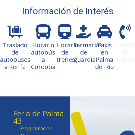
Información de Interés
Traslado
Horario
Horario
Farmacias
Taxis
Teléfo
de
autobús
de
de
en
de
autobuses
a
trenes
guardia
Palma
interé
a Renfe
Cordoba
del Río
Feria de Palma
43
Programación